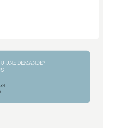
OU UNE DEMANDE?
US
 24
h