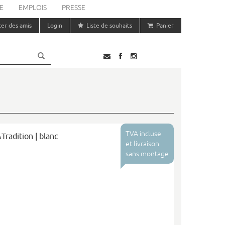
E
EMPLOIS
PRESSE
ter des amis
Login
Liste de souhaits
Panier
TVA incluse
radition | blanc
et livraison
sans montage