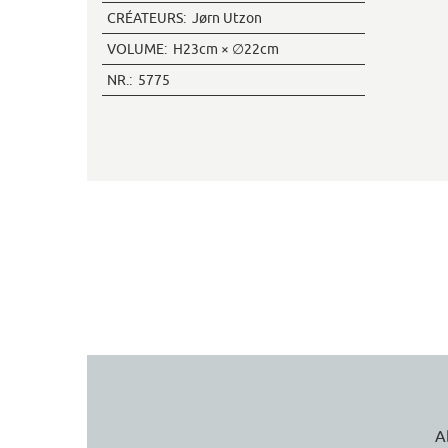
CRÉATEURS:
Jørn Utzon
VOLUME:
H23cm × ∅22cm
NR.:
5775
A