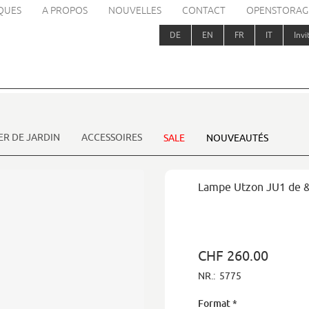
QUES
A PROPOS
NOUVELLES
CONTACT
OPENSTORAG
DE
EN
FR
IT
Invi
ER DE JARDIN
ACCESSOIRES
SALE
NOUVEAUTÉS
Lampe Utzon JU1 de &T
CHF 260.00
NR.:
5775
Format
*