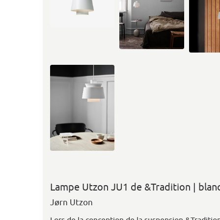
Lampe Utzon JU1 de &Tradition | blan
Jørn Utzon
Lors de la conception de la suspension &Traditio