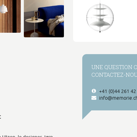
UNE QUESTION 
CONTACTEZ-NO
+41 (0)44 261 42
info@memorie.c
c
n Utzon, le designer Jørn