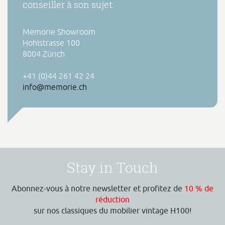
conseiller à son sujet:
Memorie Showroom
Hohlstrasse 100
8004 Zürich
+41 (0)44 261 42 24
info@memorie.ch
Stay in Touch
Abonnez-vous à notre newsletter et profitez de
10 % de
réduction
sur nos classiques du mobilier vintage H100!