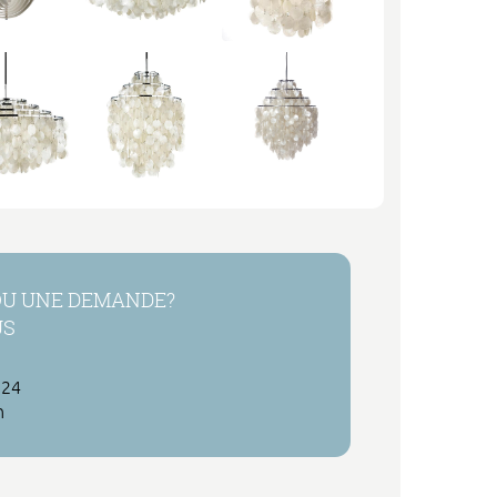
OU UNE DEMANDE?
US
 24
h