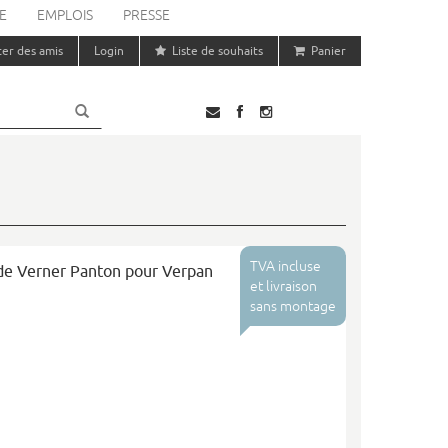
E
EMPLOIS
PRESSE
ter des amis
Login
Liste de souhaits
Panier
TVA incluse
de Verner Panton pour Verpan
et livraison
sans montage