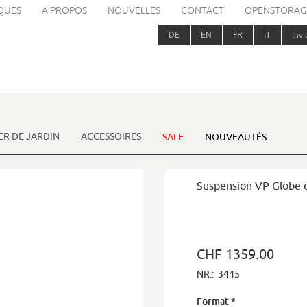
QUES
A PROPOS
NOUVELLES
CONTACT
OPENSTORAG
DE
EN
FR
IT
Invi
ER DE JARDIN
ACCESSOIRES
SALE
NOUVEAUTÉS
Suspension VP Globe 
CHF 1359.00
NR.:
3445
Format
*