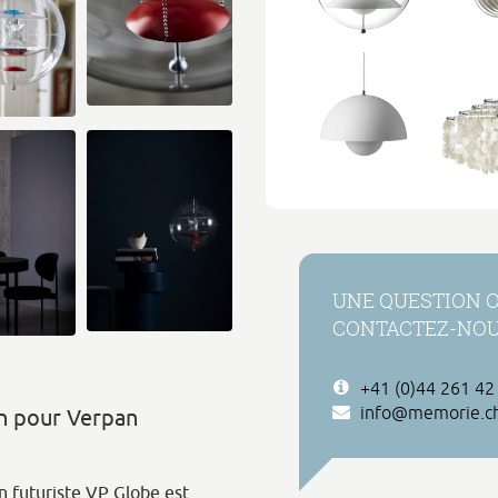
UNE QUESTION 
CONTACTEZ-NO
+41 (0)44 261 42
info@memorie.c
n pour Verpan
n futuriste VP Globe est