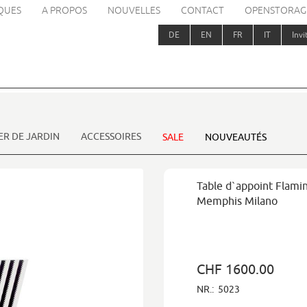
QUES
A PROPOS
NOUVELLES
CONTACT
OPENSTORAG
DE
EN
FR
IT
Invi
ER DE JARDIN
ACCESSOIRES
SALE
NOUVEAUTÉS
Table d`appoint Flami
Memphis Milano
CHF 1600.00
NR.:
5023