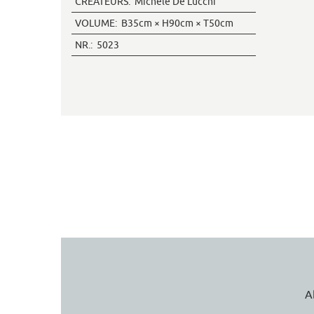
CRÉATEURS:
Michele De Lucchi
VOLUME:
B35cm × H90cm × T50cm
NR.:
5023
A