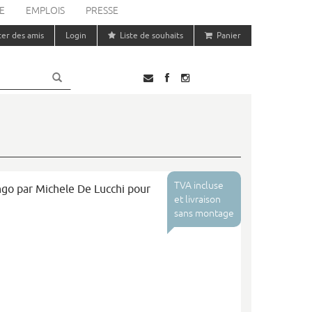
E
EMPLOIS
PRESSE
ter des amis
Login
Liste de souhaits
Panier
TVA incluse
ngo par Michele De Lucchi pour
et livraison
sans montage