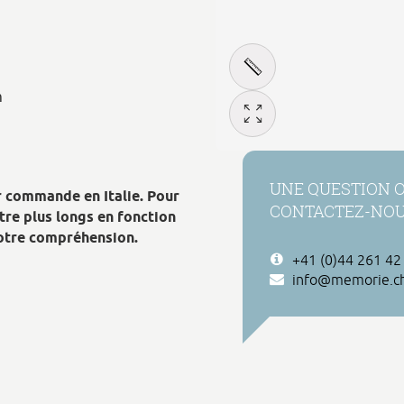
m
UNE QUESTION 
r commande en Italie. Pour
CONTACTEZ-NO
être plus longs en fonction
tre compréhension.
+41 (0)44 261 42
info@memorie.c