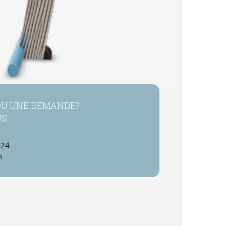
OU UNE DEMANDE?
US
 24
h