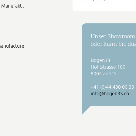
g Manufakt :
Unser Showroom h
oder kann Sie daz
 manufacture
Bogen33
Hohlstrasse 100
8004 Zürich
+41 (0)44 400 00 33
info@bogen33.ch