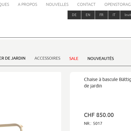
QUES
A PROPOS
NOUVELLES
CONTACT
OPENSTORAG
DE
EN
FR
IT
Invi
ER DE JARDIN
ACCESSOIRES
SALE
NOUVEAUTÉS
Chaise à bascule Bätti
de jardin
CHF 850.00
NR.:
5017