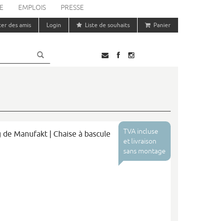
E
EMPLOIS
PRESSE
ter des amis
Login
Liste de souhaits
Panier
TVA incluse
g de Manufakt | Chaise à bascule
et livraison
sans montage