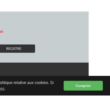
on
REGISTRE
olitique relative aux cookies. Si
Compris!
ies
.
LIVRAISON GRATUITE