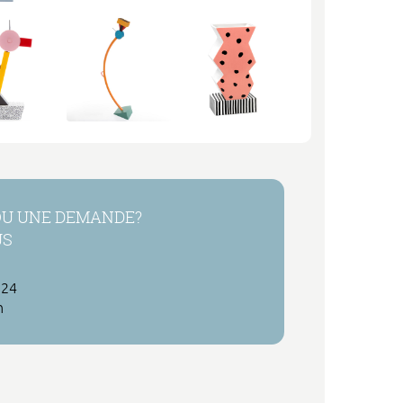
OU UNE DEMANDE?
US
 24
h