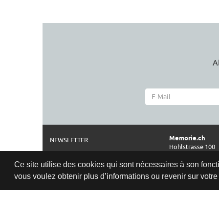
A
Memorie.ch
NEWSLETTER
Hohlstrasse 100
A PROPOS
CH-8004 Zürich
Ce site utilise des cookies qui sont nécessaires à son foncti
MENTIONS LÉGALES
Téléphone
vous voulez obtenir plus d’informations ou revenir sur votre a
0041 44 261 42 2
CGV
Horaires d'ouve
PROTECTION DES DONNÉES
Politique de confidentialité
Ma-Ve: 11:00–18:
Sa:
10:00–17:0