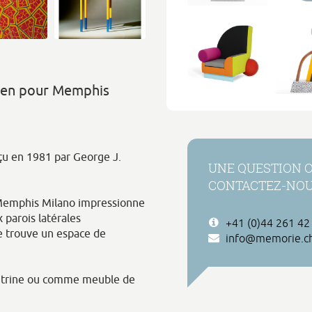
den pour Memphis
u en 1981 par George J.
UNE QUESTION 
CONTACTEZ-NO
e Memphis Milano impressionne
 parois latérales
+41 (0)44 261 42
se trouve un espace de
info@memorie.c
vitrine ou comme meuble de