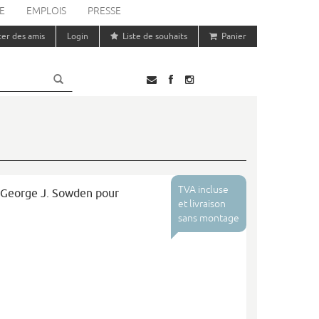
E
EMPLOIS
PRESSE
ter des amis
Login
Liste de souhaits
Panier
TVA incluse
 George J. Sowden pour
et livraison
sans montage