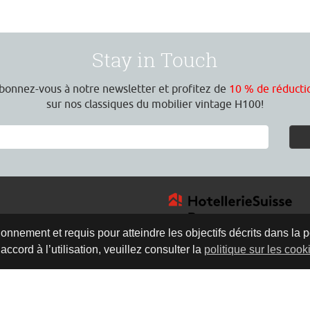
Stay in Touch
bonnez-vous à notre newsletter et profitez de
10 % de réducti
sur nos classiques du mobilier vintage H100!
onnement et requis pour atteindre les objectifs décrits dans la p
ccord à l’utilisation, veuillez consulter la
politique sur les cook
4
rture
30 Uhr
0 Uhr