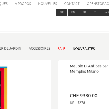
QUES
A PROPOS
NOUVELLES
CONTACT
OPENSTORAG
DE
EN
FR
IT
Invi
ER DE JARDIN
ACCESSOIRES
SALE
NOUVEAUTÉS
Meuble D`Antibes par
Memphis Milano
CHF 9380.00
NR.:
5278