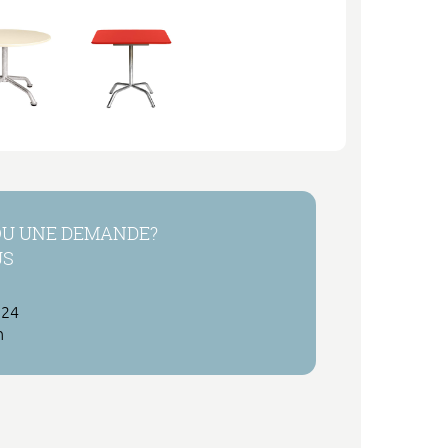
OU UNE DEMANDE?
US
 24
h