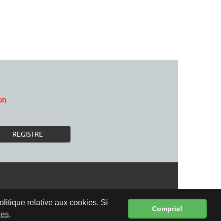
on
REGISTRE
olitique relative aux cookies. Si
Compris!
ies
.