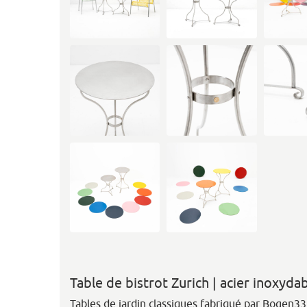
Table de bistrot Zurich | acier inoxyda
Tables de jardin classiques fabriqué par Bogen33