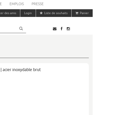
E
EMPLOIS
PRESSE
ter des amis
Login
Liste de souhaits
Panier
 | acier inoxydable brut