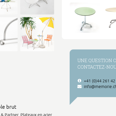
UNE QUESTION 
CONTACTEZ-NO
+41 (0)44 261 42
info@memorie.c
ble brut
 & Partner. Plateaux en acier