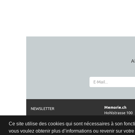
A
Memorie.ch
NEWSLETTER
Hohlstrasse 100
A PROPOS
CH-8004 Zürich
Ce site utilise des cookies qui sont nécessaires à son foncti
MENTIONS LÉGALES
Téléphone
vous voulez obtenir plus d’informations ou revenir sur votre a
0041 44 261 42 2
CGV