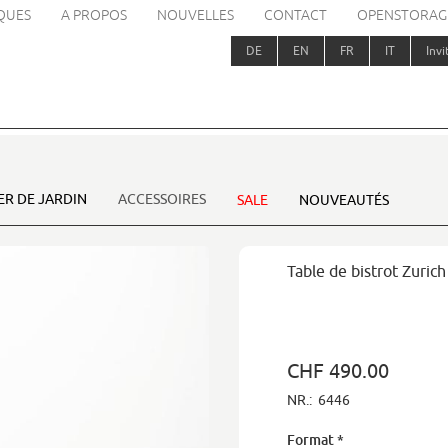
QUES
A PROPOS
NOUVELLES
CONTACT
OPENSTORAG
DE
EN
FR
IT
Invi
ER DE JARDIN
ACCESSOIRES
SALE
NOUVEAUTÉS
Table de bistrot Zurich
CHF 490.00
NR.:
6446
Format
*