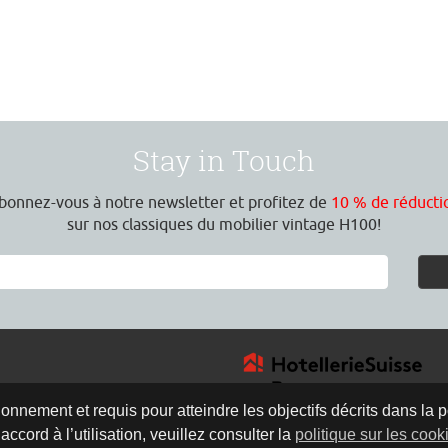
Stay in Touch
bonnez-vous à notre newsletter et profitez de
10 % de réducti
sur nos classiques du mobilier vintage H100!
onnement et requis pour atteindre les objectifs décrits dans la p
ccord à l’utilisation, veuillez consulter la
politique sur les cook
4