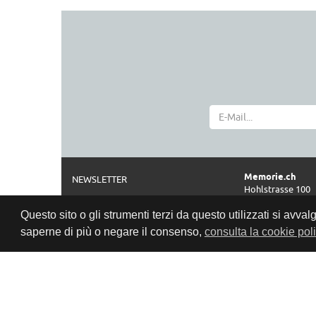
Memorie.ch
NEWSLETTER
Hohlstrasse 100
CHI SIAMO
CH-8004 Zürich
Questo sito o gli strumenti terzi da questo utilizzati si avval
NOTE LEGALI
Telefono
saperne di più o negare il consenso,
consulta la cookie pol
0041 44 261 42 2
CGV
Orari di apertur
PROTEZIONE DATI
Privacy Policy
Mar-Ven: 11:00–1
Sab:
10:00–
www.memorie.c