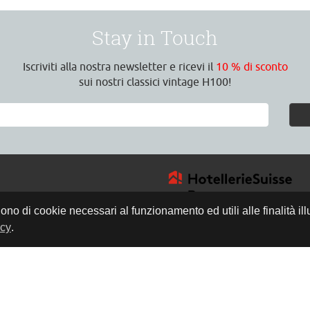
Stay in Touch
Iscriviti alla nostra newsletter e ricevi il
10 % di sconto
sui nostri classici vintage H100!
gono di cookie necessari al funzionamento ed utili alle finalità il
icy
.
4
a
8:30 Uhr
17:00 Uhr
h