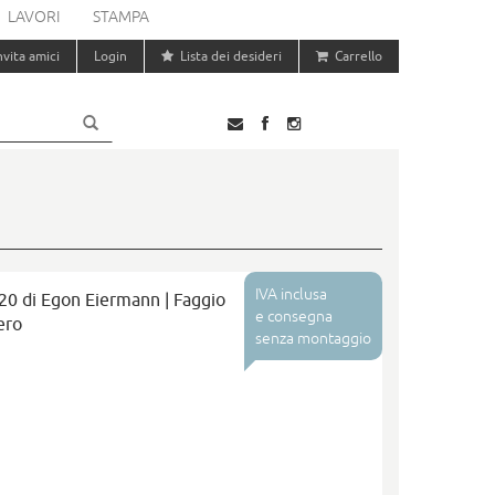
LAVORI
STAMPA
nvita amici
Login
Lista dei desideri
Carrello
IVA inclusa
20 di Egon Eiermann | Faggio
e consegna
ero
senza montaggio