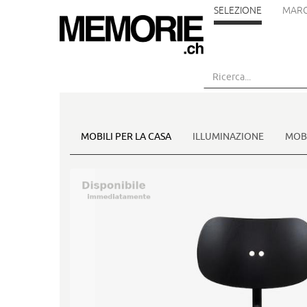
SELEZIONE
MARC
Vai
al
contenuto
principale
MOBILI PER LA CASA
ILLUMINAZIONE
MOBI