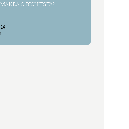
MANDA O RICHIESTA?
 24
h