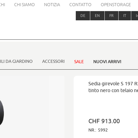
HI
CHI SIAMO
NOTIZIA
CONTATTO
OPENSTORAGE
DE
EN
FR
IT
I
LI DA GIARDINO
ACCESSORI
SALE
NUOVI ARRIVI
Sedia girevole S 197 R
tinto nero con telaio n
CHF 913.00
NR.:
5992