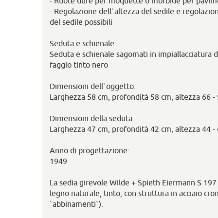
- Ruote dure per moquette o morbide per pavime
- Regolazione dell`altezza del sedile e regolazio
del sedile possibili
Seduta e schienale:
Seduta e schienale sagomati in impiallacciatura d
faggio tinto nero
Dimensioni dell`oggetto:
Larghezza 58 cm, profondità 58 cm, altezza 66 -
Dimensioni della seduta:
Larghezza 47 cm, profondità 42 cm, altezza 44 -
Anno di progettazione:
1949
La sedia girevole Wilde + Spieth Eiermann S 197 
legno naturale, tinto, con struttura in acciaio cr
`abbinamenti`).