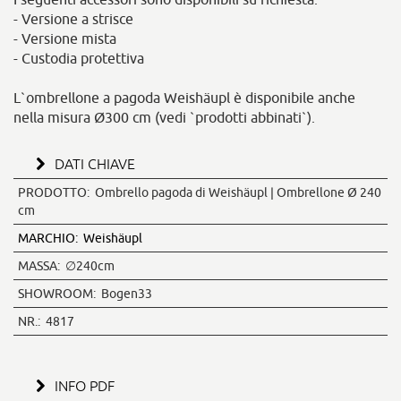
- Versione a strisce
- Versione mista
- Custodia protettiva
L`ombrellone a pagoda Weishäupl è disponibile anche
nella misura Ø300 cm (vedi `prodotti abbinati`).
DATI CHIAVE
PRODOTTO:
Ombrello pagoda di Weishäupl | Ombrellone Ø 240
cm
MARCHIO:
Weishäupl
MASSA:
∅240cm
SHOWROOM:
Bogen33
NR.:
4817
INFO PDF