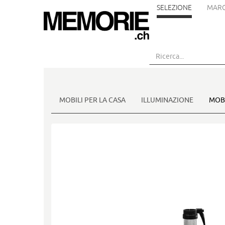
SELEZIONE
MARC
Vai
al
contenuto
principale
MOBILI PER LA CASA
ILLUMINAZIONE
MOBI