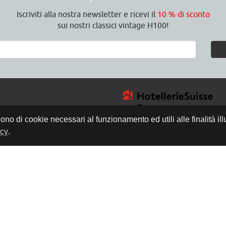
Iscriviti alla nostra newsletter e ricevi il
10 % di sconto
sui nostri classici vintage H100!
gono di cookie necessari al funzionamento ed utili alle finalità il
icy
.
4
a
8:30 Uhr
17:00 Uhr
h
edicare del tempo a
rsonalizzata in