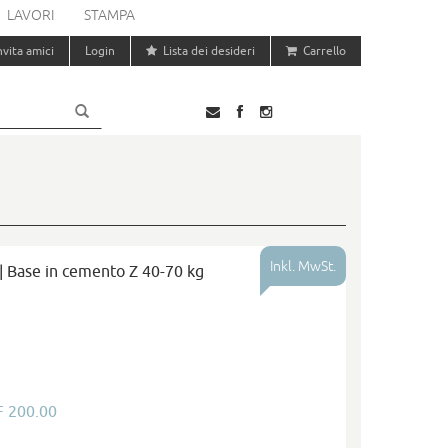
LAVORI
STAMPA
nvita amici
Login
Lista dei desideri
Carrello
Inkl. MwSt.
 | Base in cemento Z 40-70 kg
F 200.00