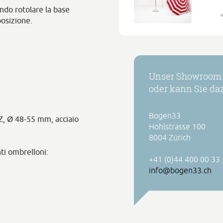
endo rotolare la base
osizione.
Unser Showroom h
oder kann Sie daz
Bogen33
o Z, Ø 48-55 mm, acciaio
Hohlstrasse 100
8004 Zürich
ti ombrelloni:
+41 (0)44 400 00 33
info@bogen33.ch