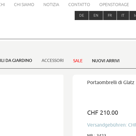
HI
CHI SIAMO
NOTIZIA
CONTATTO
OPENSTORAGE
DE
EN
FR
IT
I
LI DA GIARDINO
ACCESSORI
SALE
NUOVI ARRIVI
Portaombrelli di Glatz
CHF 210.00
Versandgebühren: CH
NR.:
3423