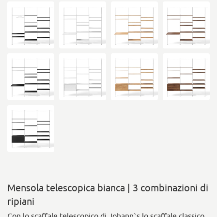
Mensola telescopica bianca | 3 combinazioni di
ripiani
Con lo scaffale telescopico di Johann`s lo scaffale classico