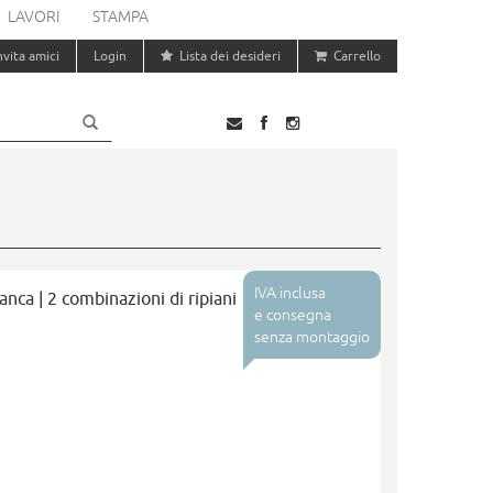
LAVORI
STAMPA
nvita amici
Login
Lista dei desideri
Carrello
IVA inclusa
nca | 2 combinazioni di ripiani
e consegna
senza montaggio