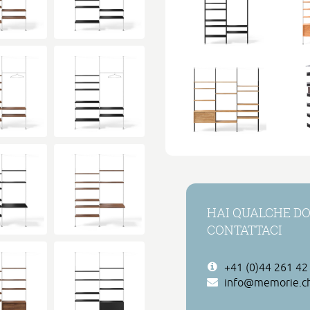
HAI QUALCHE DO
CONTATTACI
+41 (0)44 261 42
info@memorie.c