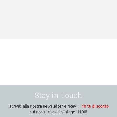
Stay in Touch
Iscriviti alla nostra newsletter e ricevi il
10 % di sconto
sui nostri classici vintage H100!