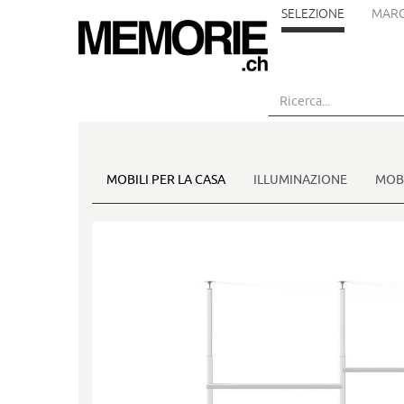
SELEZIONE
MARC
Vai
al
contenuto
principale
MOBILI PER LA CASA
ILLUMINAZIONE
MOBI