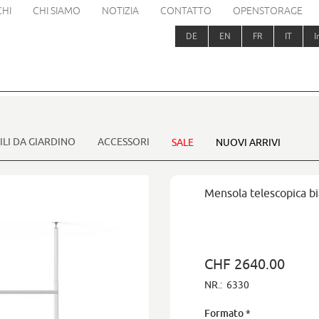
HI
CHI SIAMO
NOTIZIA
CONTATTO
OPENSTORAGE
DE
EN
FR
IT
I
LI DA GIARDINO
ACCESSORI
SALE
NUOVI ARRIVI
Mensola telescopica bia
CHF 2640.00
NR.:
6330
Formato
*