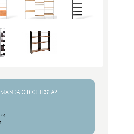
MANDA O RICHIESTA?
 24
h