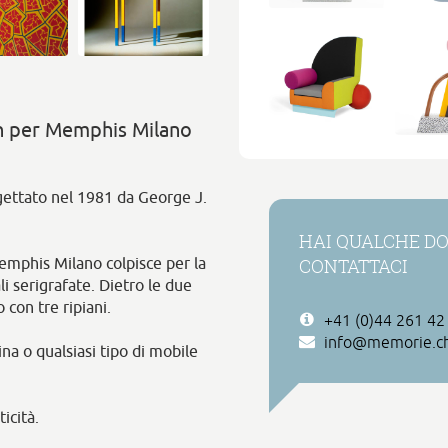
n per Memphis Milano
gettato nel 1981 da George J.
HAI QUALCHE DO
CONTATTACI
emphis Milano colpisce per la
ali serigrafate. Dietro le due
 con tre ripiani.
+41 (0)44 261 42
info@memorie.c
na o qualsiasi tipo di mobile
icità.