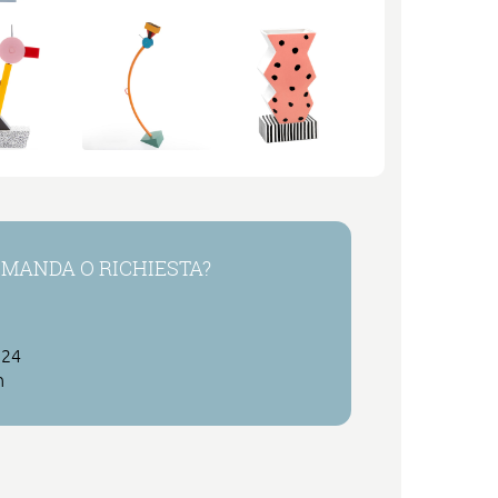
MANDA O RICHIESTA?
 24
h