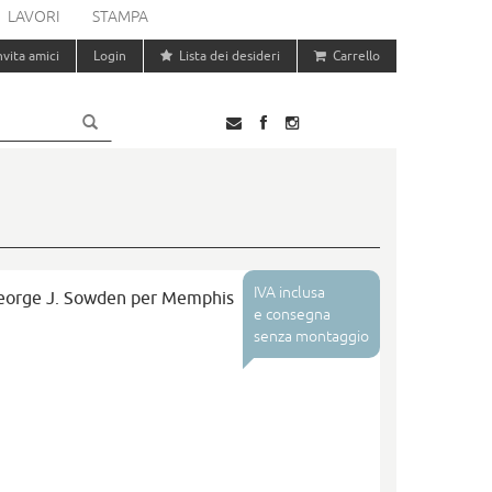
LAVORI
STAMPA
nvita amici
Login
Lista dei desideri
Carrello
IVA inclusa
George J. Sowden per Memphis
e consegna
senza montaggio