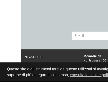
Memorie.ch
NEWSLETTER
Hohlstrasse 100
CHI SIAMO
CH-8004 Zürich
Questo sito o gli strumenti terzi da questo utilizzati si avval
NOTE LEGALI
Telefono
saperne di più o negare il consenso,
consulta la cookie pol
0041 44 261 42 2
CGV
Orari di apertur
PROTEZIONE DATI
Privacy Policy
Mar-Ven: 11:00–1
Sab:
10:00–
www.memorie.c