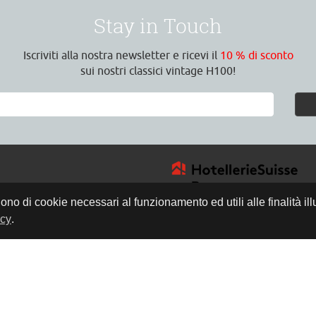
Stay in Touch
Iscriviti alla nostra newsletter e ricevi il
10 % di sconto
sui nostri classici vintage H100!
gono di cookie necessari al funzionamento ed utili alle finalità il
icy
.
4
a
8:30 Uhr
17:00 Uhr
h