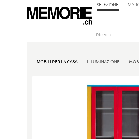
SELEZIONE
MARC
Vai
al
contenuto
principale
MOBILI PER LA CASA
ILLUMINAZIONE
MOBI