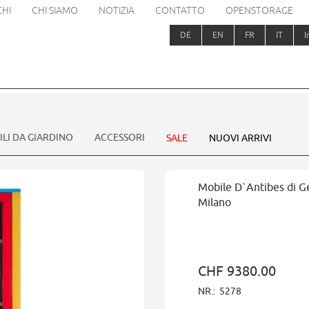
HI
CHI SIAMO
NOTIZIA
CONTATTO
OPENSTORAGE
DE
EN
FR
IT
I
LI DA GIARDINO
ACCESSORI
SALE
NUOVI ARRIVI
Mobile D`Antibes di 
Milano
CHF 9380.00
NR.:
5278