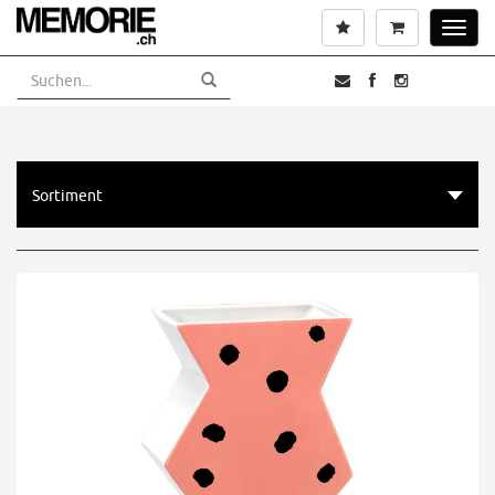
Skip
Wunschliste
Warenkorb
Toggl
to
navig
main
content
Sortiment