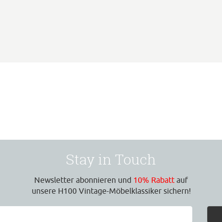
Stay in Touch
Newsletter abonnieren und
10% Rabatt
auf
unsere H100 Vintage-Möbelklassiker sichern!