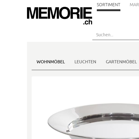
SORTIMENT
MAR
Skip
to
main
content
WOHNMÖBEL
LEUCHTEN
GARTENMÖBEL