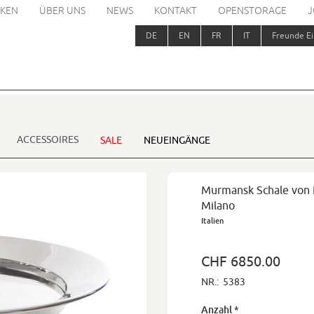
KEN
ÜBER UNS
NEWS
KONTAKT
OPENSTORAGE
J
DE
EN
FR
IT
Freunde Ei
ACCESSOIRES
SALE
NEUEINGÄNGE
Murmansk Schale von 
Milano
Italien
CHF 6850.00
NR.:
5383
Anzahl
*