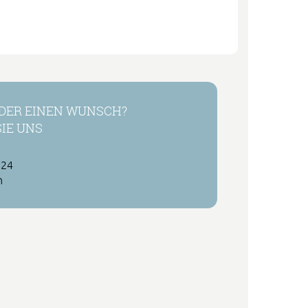
DER EINEN WUNSCH?
IE UNS
 24
h