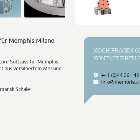
 für Memphis Milano
NOCH FRAGEN O
KONTAKTIEREN S
tore Sottsass für Memphis
ht aus versilbertem Messing
+41 (0)44 261 42
info@memorie.c
mansk Schale: