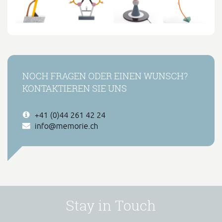
NOCH FRAGEN ODER EINEN WUNSCH?
KONTAKTIEREN SIE UNS
+41 (0)44 261 42 24
info@memorie.ch
Stay in Touch