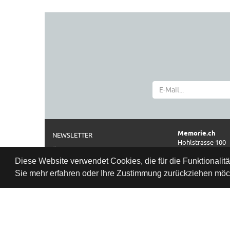
Memorie.ch
NEWSLETTER
Hohlstrasse 100
ÜBER UNS
CH-8004 Zürich
Diese Website verwendet Cookies, die für die Funktionalit
IMPRESSUM
Telefon
Sie mehr erfahren oder Ihre Zustimmung zurückziehen möch
0041 44 261 42 2
AGB
Öffnungszeiten
DATENSCHUTZ
Datenschutzbestimmung
Di–Fr: 11:00–18:3
Sa:
10:00–17:0
www.memorie.c