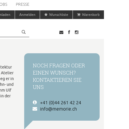
OBS
PRESSE
nladen
Anmelden
Wunschliste
Warenkorb
NOCH FRAGEN ODER
itektur
EINEN WUNSCH?
 Atelier
eg er in
KONTAKTIEREN SIE
ohn- und
UNS
hm Ulf
in der
+41 (0)44 261 42 24
info@memorie.ch