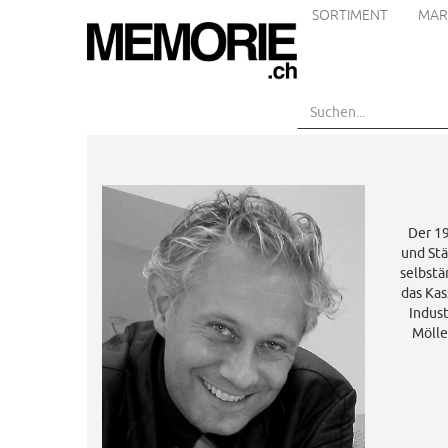
SORTIMENT
MAR
Skip
to
main
content
Der 19
und Stä
selbstä
das Kas
Indus
Mölle