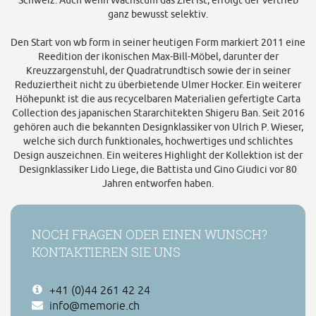
Schweiz. Auch wenn Wachstum das Ziel ist, erfolgt der Vertrieb
ganz bewusst selektiv.
Den Start von wb form in seiner heutigen Form markiert 2011 eine
Reedition der ikonischen Max-Bill-Möbel, darunter der
Kreuzzargenstuhl, der Quadratrundtisch sowie der in seiner
Reduziertheit nicht zu überbietende Ulmer Hocker. Ein weiterer
Höhepunkt ist die aus recycelbaren Materialien gefertigte Carta
Collection des japanischen Stararchitekten Shigeru Ban. Seit 2016
gehören auch die bekannten Designklassiker von Ulrich P. Wieser,
welche sich durch funktionales, hochwertiges und schlichtes
Design auszeichnen. Ein weiteres Highlight der Kollektion ist der
Designklassiker Lido Liege, die Battista und Gino Giudici vor 80
Jahren entworfen haben.
NOCH FRAGEN ODER EINEN WUNSCH?
KONTAKTIEREN SIE UNS
+41 (0)44 261 42 24
info@memorie.ch