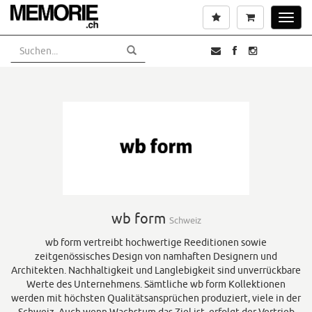
Skip
Wunschliste
Warenkorb
Toggl
to
navig
main
content
wb form
Schweiz
wb form vertreibt hochwertige Reeditionen sowie
zeitgenössisches Design von namhaften Designern und
Architekten. Nachhaltigkeit und Langlebigkeit sind unverrückbare
Werte des Unternehmens. Sämtliche wb form Kollektionen
werden mit höchsten Qualitätsansprüchen produziert, viele in der