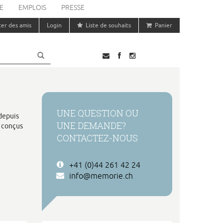
E
EMPLOIS
PRESSE
ter des amis
Login
Liste de souhaits
Panier
UNE QUESTION OU
depuis
UNE DEMANDE?
, conçus
CONTACTEZ-NOUS
+41 (0)44 261 42 24
info@memorie.ch