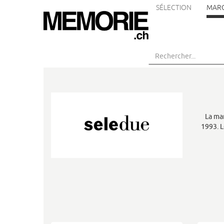
SÉLECTION
MAR
Aller
au
contenu
principal
La ma
1993. L