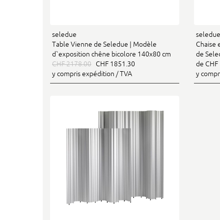
seledue
seledu
Table Vienne de Seledue | Modèle
Chaise 
d`exposition chêne bicolore 140x80 cm
de Sel
CHF 2178.00
CHF 1851.30
de CHF 
y compris expédition / TVA
y compr