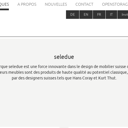
QUES
A PROPOS
NOUVELLES
CONTACT
OPENSTORAG
DE
EN
FR
IT
Invi
seledue
rque seledue est une force innovante dans le design de mobilier suisse 
eurs meubles sont des produits de haute qualité au potentiel classique
par des designers suisses tels que Hans Coray et Kurt Thut.