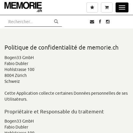
Aller
Liste de souhaits
Panier
Toggl
au
navig
contenu
principal
Politique de confidentialité de memorie.ch
Bogen33 GmbH
Fabio Dubler
Hohlstrasse 100
8004 Zürich
Schweiz
Cette Application collecte certaines Données personnelles de ses
Utilisateurs.
Propriétaire et Responsable du traitement
Bogen33 GmbH
Fabio Dubler