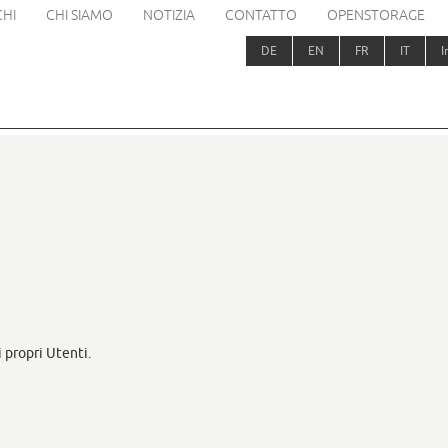
HI
CHI SIAMO
NOTIZIA
CONTATTO
OPENSTORAGE
DE
EN
FR
IT
I
 propri Utenti.