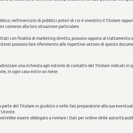
lico, nell’esercizio di pubblici poteri di cui è investito il Titolare oppu
i connessi alla loro situazione particolare.
rattati con finalità di marketing diretto, possono opporsi al trattamento 
li Utenti possono fare riferimento alle rispettive sezioni di questo docum
indirizzare una richiesta agli estremi di contatto del Titolare indicati i
ile, in ogni caso entro un mese.
parte del Titolare in giudizio o nelle fasi preparatorie alla sua eventuale
l’Utente.
potrebbe essere obbligato a rivelare i Dati per ordine delle autorità pub