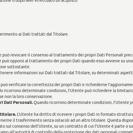
cazione o dopo aver effettuato un acquisto.
erimento ai Dati trattati dal Titolare.
 può revocare il consenso al trattamento dei propri Dati Personali pr
 può opporsi al trattamento dei propri Dati quando esso avviene su una b
ione sottostante.
ttenere informazioni sui Dati trattati dal Titolare, su determinati aspet
può verificare la correttezza dei propri Dati e richiederne l’aggiorname
 ricorrono determinate condizioni, l’Utente può richiedere la limitazione
 se non la loro conservazione.
i Dati Personali.
Quando ricorrono determinate condizioni, l’Utente può
titolare.
L’Utente ha diritto di ricevere i propri Dati in formato struttu
nerne il trasferimento senza ostacoli ad un altro titolare. Questa dispos
to sul consenso dell’Utente, su un contratto di cui l’Utente è parte o s
amo all’autorità di controllo della protezione dei dati personali compete