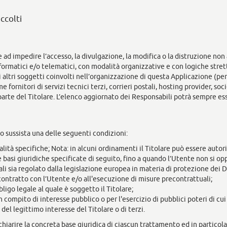
ccolti
e ad impedire l’accesso, la divulgazione, la modifica o la distruzione non
rmatici e/o telematici, con modalità organizzative e con logiche stretta
ti altri soggetti coinvolti nell’organizzazione di questa Applicazione (p
 fornitori di servizi tecnici terzi, corrieri postali, hosting provider, 
arte del Titolare. L’elenco aggiornato dei Responsabili potrà sempre ess
aso sussista una delle seguenti condizioni:
alità specifiche; Nota: in alcuni ordinamenti il Titolare può essere auto
e basi giuridiche specificate di seguito, fino a quando l’Utente non si o
li sia regolato dalla legislazione europea in materia di protezione dei D
contratto con l’Utente e/o all'esecuzione di misure precontrattuali;
igo legale al quale è soggetto il Titolare;
compito di interesse pubblico o per l'esercizio di pubblici poteri di cui è
el legittimo interesse del Titolare o di terzi.
hiarire la concreta base giuridica di ciascun trattamento ed in particolar