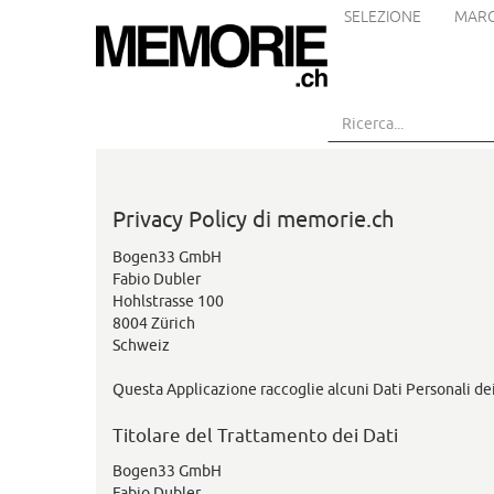
SELEZIONE
MARC
Vai
al
contenuto
principale
Privacy Policy di memorie.ch
Bogen33 GmbH
Fabio Dubler
Hohlstrasse 100
8004 Zürich
Schweiz
Questa Applicazione raccoglie alcuni Dati Personali dei
Titolare del Trattamento dei Dati
Bogen33 GmbH
Fabio Dubler