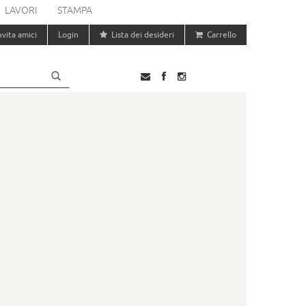
LAVORI
STAMPA
nvita amici
Login
Lista dei desideri
Carrello