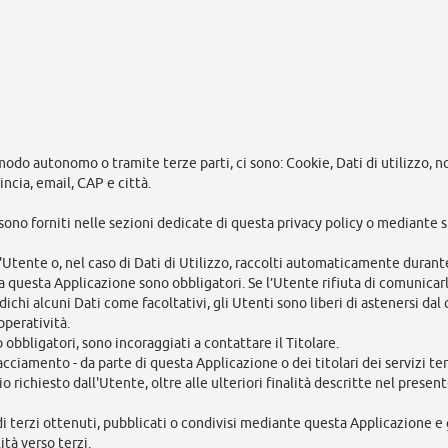
 modo autonomo o tramite terze parti, ci sono: Cookie, Dati di utilizzo, 
incia, email, CAP e città.
sono forniti nelle sezioni dedicate di questa privacy policy o mediante sp
'Utente o, nel caso di Dati di Utilizzo, raccolti automaticamente durant
 da questa Applicazione sono obbligatori. Se l’Utente rifiuta di comunica
ndichi alcuni Dati come facoltativi, gli Utenti sono liberi di astenersi da
operatività.
obbligatori, sono incoraggiati a contattare il Titolare.
tracciamento - da parte di questa Applicazione o dei titolari dei servizi t
zio richiesto dall'Utente, oltre alle ulteriori finalità descritte nel pres
di terzi ottenuti, pubblicati o condivisi mediante questa Applicazione e g
ità verso terzi.