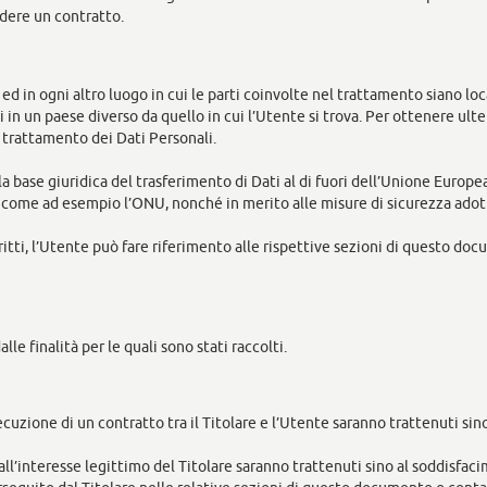
udere un contratto.
 ed in ogni altro luogo in cui le parti coinvolte nel trattamento siano loca
i in un paese diverso da quello in cui l’Utente si trova. Per ottenere ult
l trattamento dei Dati Personali.
la base giuridica del trasferimento di Dati al di fuori dell’Unione Europe
, come ad esempio l’ONU, nonché in merito alle misure di sicurezza adott
tti, l’Utente può fare riferimento alle rispettive sezioni di questo doc
lle finalità per le quali sono stati raccolti.
esecuzione di un contratto tra il Titolare e l’Utente saranno trattenuti s
i all’interesse legittimo del Titolare saranno trattenuti sino al soddisfa