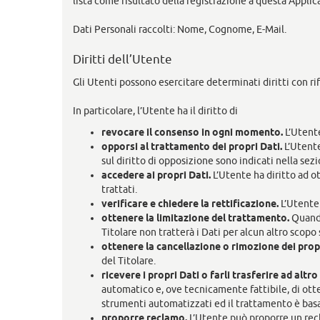
lista come risultato della registrazione a questa Appli
Dati Personali raccolti: Nome, Cognome, E-Mail.
Diritti dell’Utente
Gli Utenti possono esercitare determinati diritti con rif
In particolare, l’Utente ha il diritto di
revocare il consenso in ogni momento.
L’Utente
opporsi al trattamento dei propri Dati.
L’Utente
sul diritto di opposizione sono indicati nella sez
accedere ai propri Dati.
L’Utente ha diritto ad o
trattati.
verificare e chiedere la rettificazione.
L’Utente 
ottenere la limitazione del trattamento.
Quando
Titolare non tratterà i Dati per alcun altro scopo
ottenere la cancellazione o rimozione dei propr
del Titolare.
ricevere i propri Dati o farli trasferire ad altro 
automatico e, ove tecnicamente fattibile, di otte
strumenti automatizzati ed il trattamento è basa
proporre reclamo.
L’Utente può proporre un recl