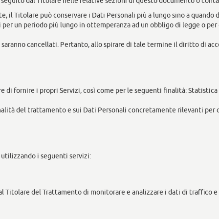
rseguito dal Titolare nelle relative sezioni di questo documento o contat
, il Titolare può conservare i Dati Personali più a lungo sino a quando 
 per un periodo più lungo in ottemperanza ad un obbligo di legge o per o
aranno cancellati. Pertanto, allo spirare di tale termine il diritto di acce
e di fornire i propri Servizi, così come per le seguenti finalità: Statistic
nalità del trattamento e sui Dati Personali concretamente rilevanti per c
 utilizzando i seguenti servizi:
l Titolare del Trattamento di monitorare e analizzare i dati di traffico