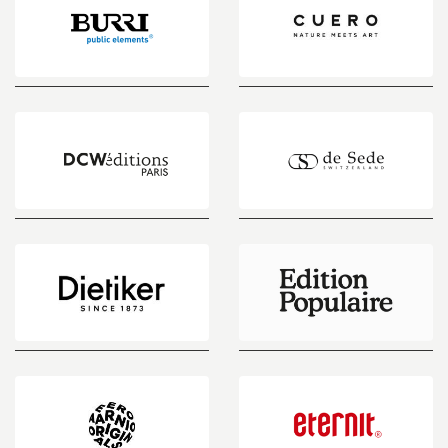
BURRI
Cuero
public
Design
elements
LAMPE
de
GRAS
Sede
Dietiker