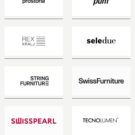
Prostoria
Punt
Mobles
Rex
seledue
Kralj
String
Furniture