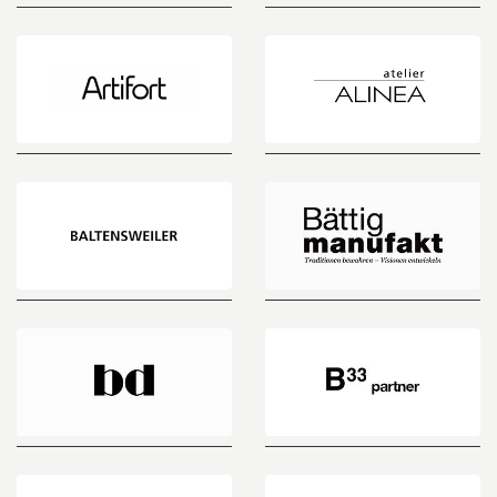
ArchitectMade
Artek
Artifort
atelier
ALINEA
BALTENSWEILER
manufakt
Bogen33
&
Partner