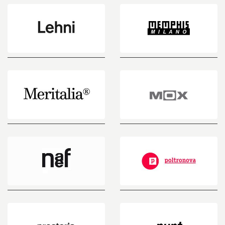
Lehni
Memphis
Milano
Meritalia
MOX
Naef
Poltronova