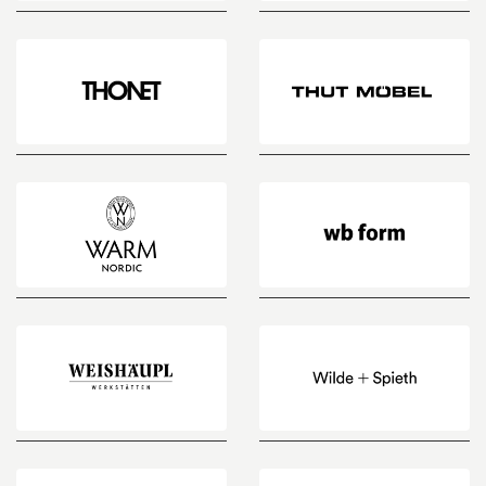
Swisspearl
TECNOLUMEN
THONET
Thut
Möbel
Warm
wb
nordic
form
WEISHÄUPL
WILDE+SPIETH