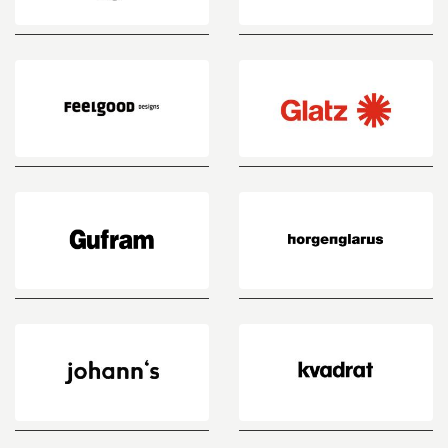
Eero
eternit
Aarnio
Originals
feelgood
Glatz
designs
Gufram
horgenglarus
johann`s
Kvadrat