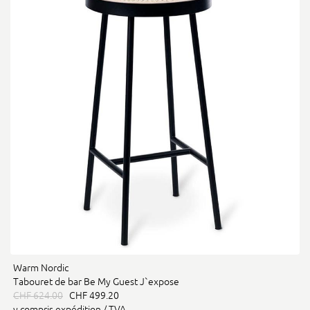
Warm Nordic
Tabouret de bar Be My Guest J`expose
CHF 624.00
CHF 499.20
y compris expédition / TVA