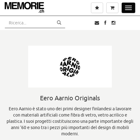
Vai
Lista dei desideri
Carrello
Toggl
al
navig
contenuto
principale
Eero Aarnio Originals
Eero Aarnio è stato uno dei primi designer finlandesi a lavorare
con materiali artificiali come fibra di vetro, vetro acrilico e
plastica. I suoi progetti costituiscono una parte importante degli
anni '60 e sono tra i pezzi più importanti del design di mobili
moderni.