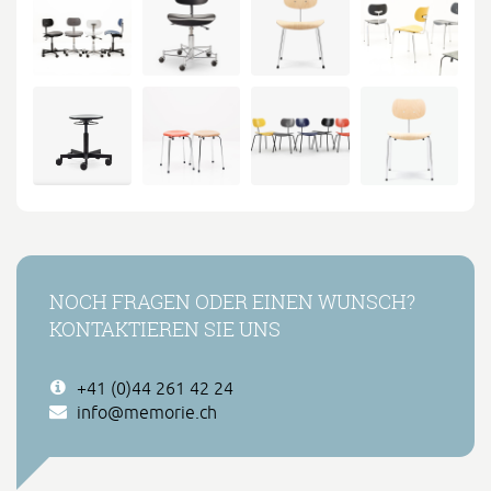
NOCH FRAGEN ODER EINEN WUNSCH?
KONTAKTIEREN SIE UNS
+41 (0)44 261 42 24
info@memorie.ch