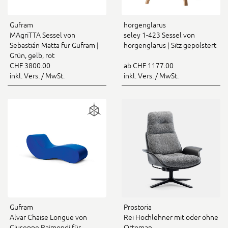
Gufram
horgenglarus
MAgriTTA Sessel von
seley 1-423 Sessel von
Sebastián Matta für Gufram |
horgenglarus | Sitz gepolstert
Grün, gelb, rot
CHF 3800.00
ab CHF 1177.00
inkl. Vers. / MwSt.
inkl. Vers. / MwSt.
Gufram
Prostoria
Alvar Chaise Longue von
Rei Hochlehner mit oder ohne
Giuseppe Raimondi für
Ottoman