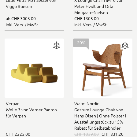
Little Petra VB1 Sessel von
X Lounge Chair HM10 von
Viggo Boesen
Peter Hvidt und Orla
Mølgaard-Nielsen
ab CHF 3003.00
CHF 1305.00
inkl. Vers. / MwSt.
inkl. Vers. / MwSt.
20%
Verpan
Warm Nordic
Welle 3 von Verner Panton
Gesture Lounge Chair von
für Verpan
Hans Olsen | Ohne Polster I
Ausstellungsstück zu 15%
Rabatt für Selbstabholer
CHF 2225.00
CHF 1039.00
CHF 831.20