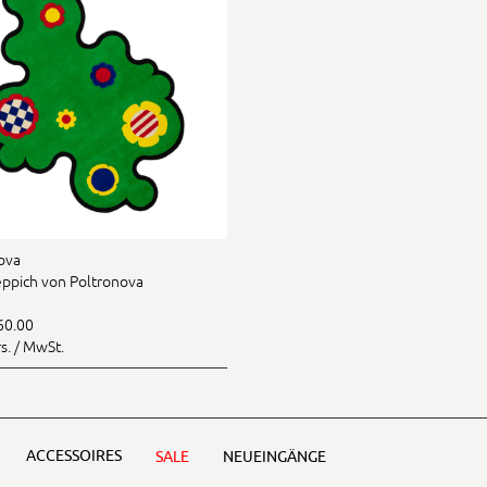
ova
eppich von Poltronova
60.00
rs. / MwSt.
ACCESSOIRES
SALE
NEUEINGÄNGE