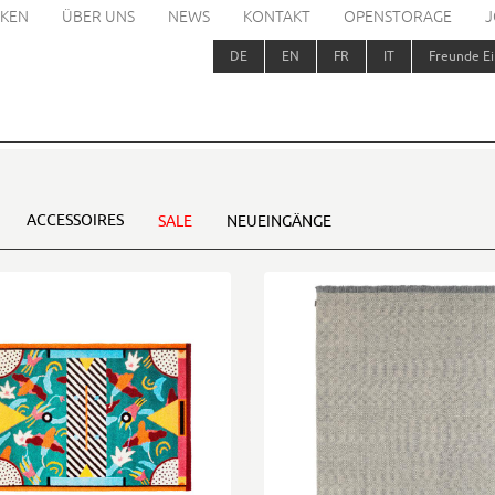
KEN
ÜBER UNS
NEWS
KONTAKT
OPENSTORAGE
J
DE
EN
FR
IT
Freunde Ei
ACCESSOIRES
SALE
NEUEINGÄNGE