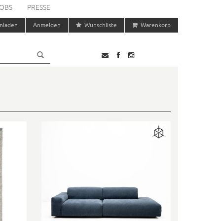
OBS
PRESSE
nladen
Anmelden
Wunschliste
Warenkorb