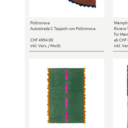
Poltronova
Memphi
Autostrada C Teppich von Poltronova
Riviera
für Mem
CHF 4994.00
ab CHF 
inkl. Vers. / MwSt.
inkl. Ve