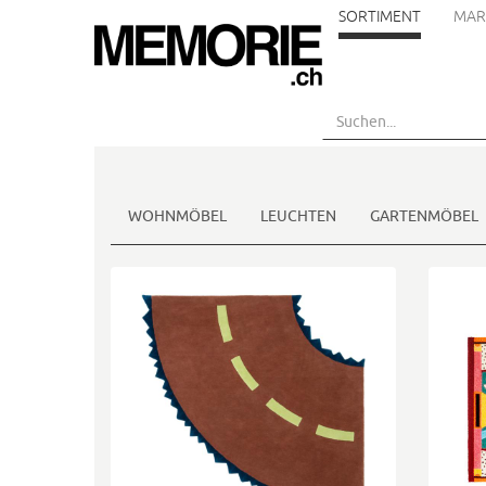
SORTIMENT
MAR
Skip
to
main
content
WOHNMÖBEL
LEUCHTEN
GARTENMÖBEL