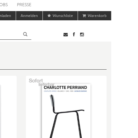
OBS
PRESSE
nladen
Anmelden
Wunschliste
Warenkorb