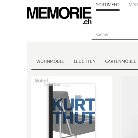
SORTIMENT
MAR
Skip
to
main
content
WOHNMÖBEL
LEUCHTEN
GARTENMÖBEL