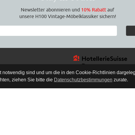
Newsletter abonnieren und
10% Rabatt
auf
unsere H100 Vintage-Möbelklassiker sichern!
ät notwendig sind und um die in den Cookie-Richtlinien dargel
ten, ziehen Sie bitte die
Datenschutzbestimmungen
zurate.
4
0 Uhr
0 Uhr
h
rne Zeit für eine
ung vor Ort.