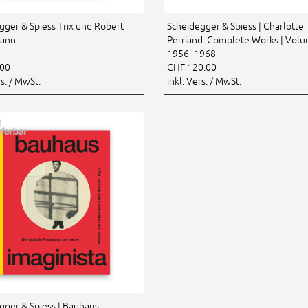
gger & Spiess Trix und Robert
Scheidegger & Spiess | Charlotte
ann
Perriand: Complete Works | Volu
1956–1968
.00
CHF 120.00
rs. / MwSt.
inkl. Vers. / MwSt.
gger & Spiess | Bauhaus