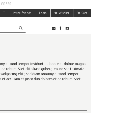
PRESS
IT
Invite friends
Login
Wishlist
Cart
numy eirmod tempor invidunt ut labore et dolore magna
t ea rebum. Stet clita kasd gubergren, no sea takimata
r sadipscing elitr, sed diam nonumy eirmod tempor
s et accusam et justo duo dolores et ea rebum. Stet