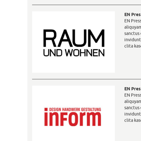
EN Pres
EN Press
aliquyam
sanctus 
invidunt
clita ka
EN Pres
EN Press
aliquyam
sanctus 
invidunt
clita ka