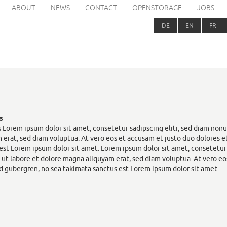
ABOUT
NEWS
CONTACT
OPENSTORAGE
JOBS
DE
EN
FR
s
 Lorem ipsum dolor sit amet, consetetur sadipscing elitr, sed diam no
 erat, sed diam voluptua. At vero eos et accusam et justo duo dolores e
est Lorem ipsum dolor sit amet. Lorem ipsum dolor sit amet, consetetu
 ut labore et dolore magna aliquyam erat, sed diam voluptua. At vero eo
sd gubergren, no sea takimata sanctus est Lorem ipsum dolor sit amet.