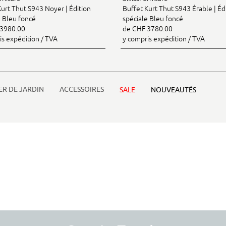
Kurt Thut S943 Noyer | Édition
Buffet Kurt Thut S943 Érable | Éd
e Bleu foncé
spéciale Bleu foncé
3980.00
de CHF 3780.00
is expédition / TVA
y compris expédition / TVA
ER DE JARDIN
ACCESSOIRES
SALE
NOUVEAUTÉS