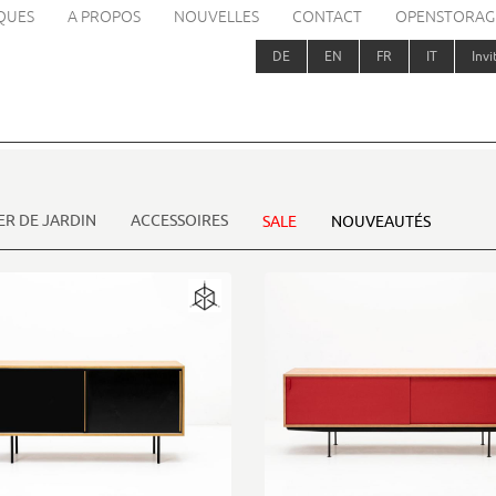
QUES
A PROPOS
NOUVELLES
CONTACT
OPENSTORAG
DE
EN
FR
IT
Invi
ER DE JARDIN
ACCESSOIRES
SALE
NOUVEAUTÉS