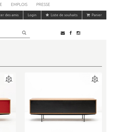
E
EMPLOIS
PRESSE
ter des amis
Login
Liste de souhaits
Panier