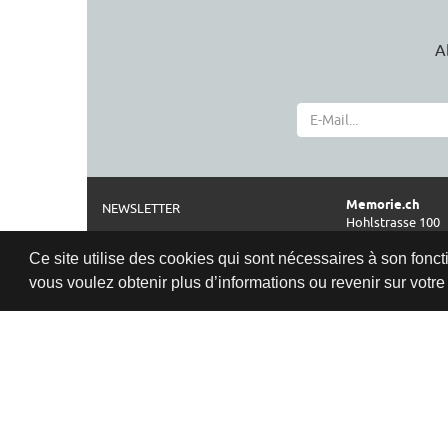
A
Memorie.ch
NEWSLETTER
Hohlstrasse 100
A PROPOS
CH-8004 Zürich
Ce site utilise des cookies qui sont nécessaires à son foncti
MENTIONS LÉGALES
Téléphone
vous voulez obtenir plus d’informations ou revenir sur votre a
0041 44 261 42 2
CGV
Horaires d'ouve
PROTECTION DES DONNÉES
Politique de confidentialité
Ma-Ve: 11:00–18:
Sa:
10:00–17:0
www.memorie.c
Nous serons heur
temps d'une cons