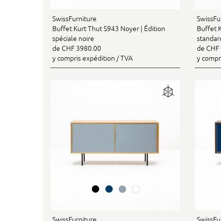
SwissFurniture
SwissFu
Buffet Kurt Thut S943 Noyer | Édition
Buffet 
spéciale noire
standar
de CHF 3980.00
de CHF 
y compris expédition / TVA
y compr
SwissFurniture
SwissFu