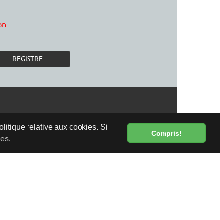
on
REGISTRE
olitique relative aux cookies. Si
Compris!
ies
.
LIVRAISON GRATUITE