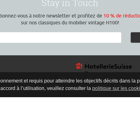
Stay in Touch
bonnez-vous à notre newsletter et profitez de
10 % de réducti
sur nos classiques du mobilier vintage H100!
onnement et requis pour atteindre les objectifs décrits dans la p
ccord à l’utilisation, veuillez consulter la
politique sur les cook
4
rture
30 Uhr
0 Uhr
h
eux de prendre le
ultation