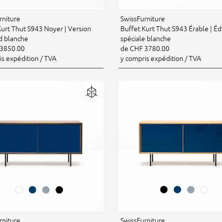
rniture
SwissFurniture
Kurt Thut S943 Noyer | Version
Buffet Kurt Thut S943 Érable | Éd
d blanche
spéciale blanche
3850.00
de CHF 3780.00
is expédition / TVA
y compris expédition / TVA
rniture
SwissFurniture