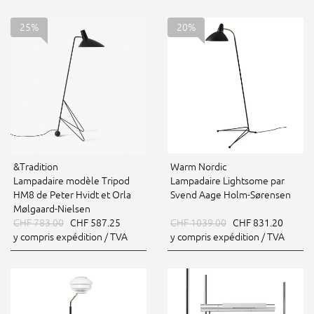
25%
20%
&Tradition
Warm Nordic
Lampadaire modèle Tripod
Lampadaire Lightsome par
HM8 de Peter Hvidt et Orla
Svend Aage Holm-Sørensen
Mølgaard-Nielsen
CHF 783.00
CHF 587.25
CHF 1039.00
CHF 831.20
y compris expédition / TVA
y compris expédition / TVA