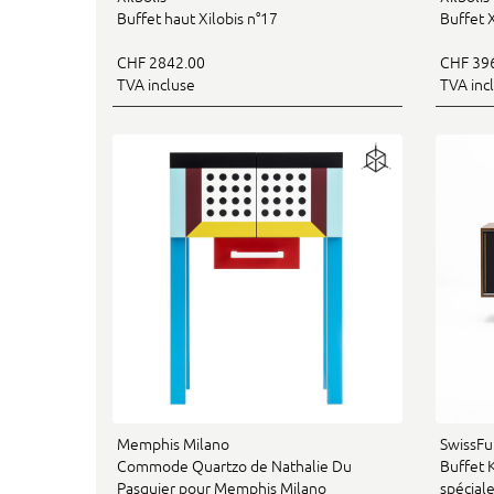
Buffet haut Xilobis n°17
Buffet X
CHF 2842.00
CHF 39
TVA incluse
TVA inc
Memphis Milano
SwissFu
Commode Quartzo de Nathalie Du
Buffet 
Pasquier pour Memphis Milano
spéciale