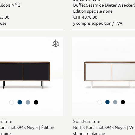
ilobis N°12
Buffet Sesam de Dieter Waeckerli
Édition spéciale noire
63.00
CHF 4070.00
luse
y compris expédition / TVA
rniture
SwissFurniture
Kurt Thut S943 Noyer | Édition
Buffet Kurt Thut S943 Noyer | Ve
 noire
standard blanche