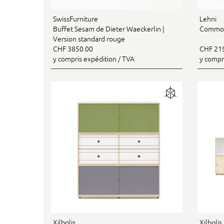
SwissFurniture
Lehni
Buffet Sesam de Dieter Waeckerlin |
Commod
Version standard rouge
CHF 3850.00
CHF 21
y compris expédition / TVA
y compr
Xilbolis
Xilbolis