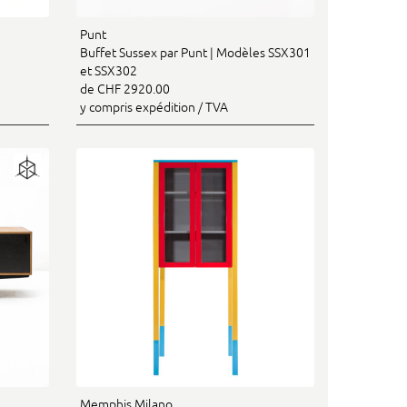
Punt
Buffet Sussex par Punt | Modèles SSX301
et SSX302
de CHF 2920.00
y compris expédition / TVA
Memphis Milano