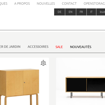
QUES
A PROPOS
NOUVELLES
CONTACT
OPENSTORAG
DE
EN
FR
IT
Invi
ER DE JARDIN
ACCESSOIRES
SALE
NOUVEAUTÉS