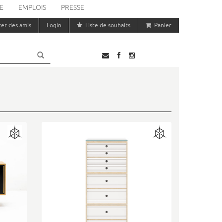
E
EMPLOIS
PRESSE
ter des amis
Login
Liste de souhaits
Panier