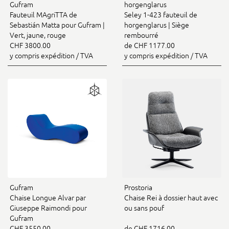
Gufram
horgenglarus
Fauteuil MAgriTTA de
Seley 1-423 fauteuil de
Sebastián Matta pour Gufram |
horgenglarus | Siège
Vert, jaune, rouge
rembourré
CHF 3800.00
de CHF 1177.00
y compris expédition / TVA
y compris expédition / TVA
Gufram
Prostoria
Chaise Longue Alvar par
Chaise Rei à dossier haut avec
Giuseppe Raimondi pour
ou sans pouf
Gufram
CHF 3550.00
de CHF 1716.00