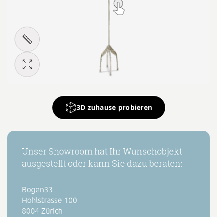
3D zuhause probieren
Unser Showroom hat Ihr Wunschobjekt
ausgestellt oder kann Sie dazu beraten:
Bogen33
Hohlstrasse 100
8004 Zürich