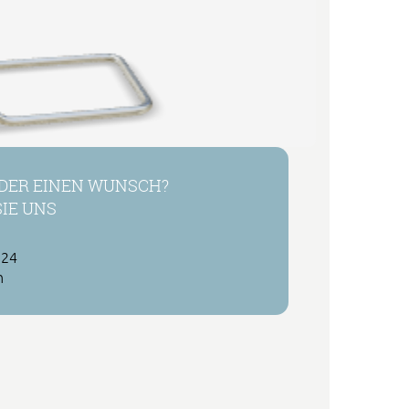
DER EINEN WUNSCH?
IE UNS
 24
h