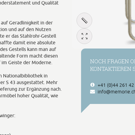
nderstatement und Qualität
auf Geradlinigkeit in der
tion und auf den Nutzen
e er das Stahlrohr-Gestell
affte damit eine absolute
des Gestells kann man auf
khaltende Form macht diesen
NOCH FRAGEN O
 im Geiste der Moderne.
KONTAKTIEREN S
 Nationalbibliothek in
er S 43 ausgestattet. Mehr
+41 (0)44 261 42
lieferung zur Ergänzung nach.
info@memorie.c
hrmöbel hoher Qualität, wie
winger: