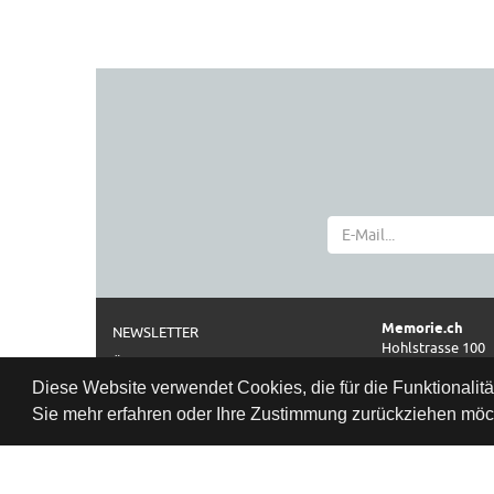
Memorie.ch
NEWSLETTER
Hohlstrasse 100
ÜBER UNS
CH-8004 Zürich
Diese Website verwendet Cookies, die für die Funktionalit
IMPRESSUM
Telefon
Sie mehr erfahren oder Ihre Zustimmung zurückziehen möch
0041 44 261 42 2
AGB
Öffnungszeiten
DATENSCHUTZ
Datenschutzbestimmung
Di–Fr: 11:00–18:3
Sa:
10:00–17:0