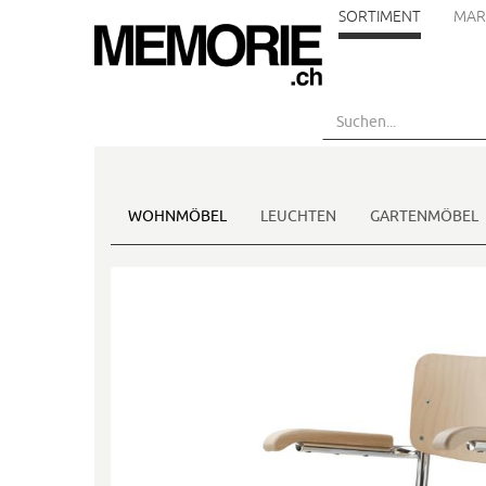
SORTIMENT
MAR
Skip
to
main
content
WOHNMÖBEL
LEUCHTEN
GARTENMÖBEL