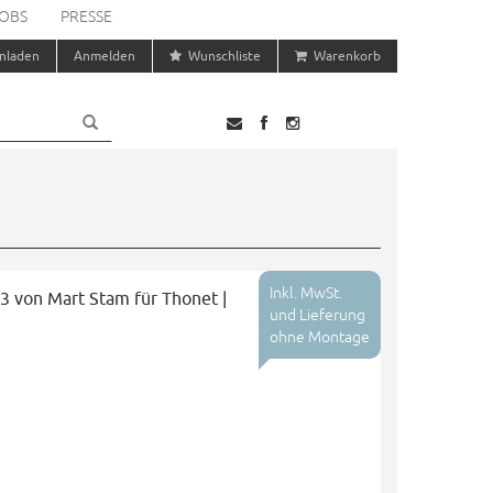
OBS
PRESSE
nladen
Anmelden
Wunschliste
Warenkorb
Inkl. MwSt.
43 von Mart Stam für Thonet |
und Lieferung
ohne Montage