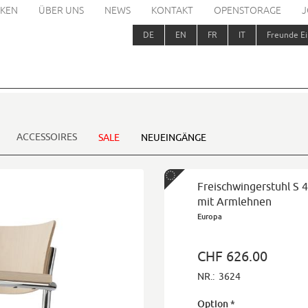
KEN
ÜBER UNS
NEWS
KONTAKT
OPENSTORAGE
J
DE
EN
FR
IT
Freunde Ei
ACCESSOIRES
SALE
NEUEINGÄNGE
Freischwingerstuhl S 
mit Armlehnen
Europa
CHF 626.00
NR.:
3624
Option
*