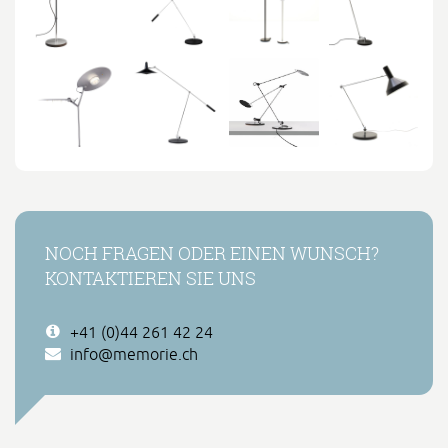
NOCH FRAGEN ODER EINEN WUNSCH?
KONTAKTIEREN SIE UNS
+41 (0)44 261 42 24
info@memorie.ch