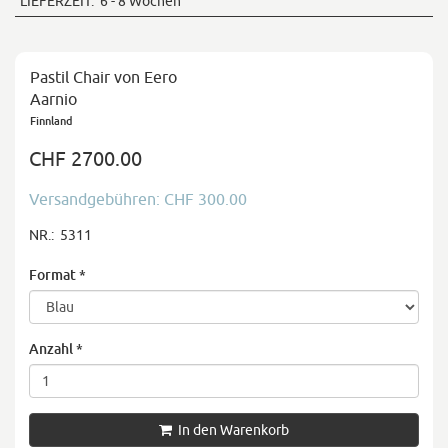
LIEFERZEIT:
6 - 8 Wochen
Pastil Chair von Eero
Aarnio
Finnland
CHF 2700.00
Versandgebühren: CHF 300.00
NR.:
5311
Format
*
Anzahl
*
In den Warenkorb