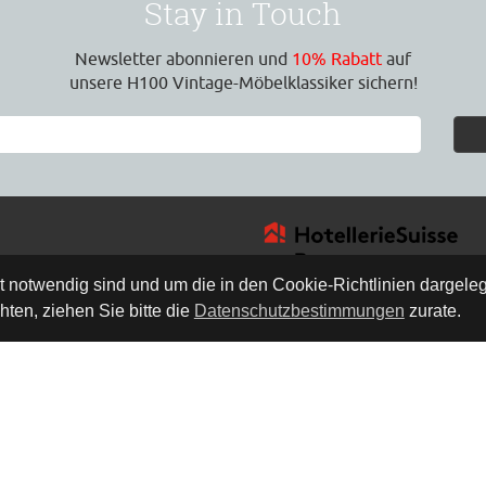
Stay in Touch
Newsletter abonnieren und
10% Rabatt
auf
unsere H100 Vintage-Möbelklassiker sichern!
ät notwendig sind und um die in den Cookie-Richtlinien dargel
ten, ziehen Sie bitte die
Datenschutzbestimmungen
zurate.
4
0 Uhr
0 Uhr
h
rne Zeit für eine
ung vor Ort.