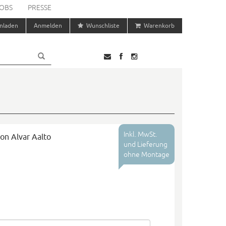
OBS
PRESSE
nladen
Anmelden
Wunschliste
Warenkorb
Inkl. MwSt.
n Alvar Aalto
und Lieferung
ohne Montage