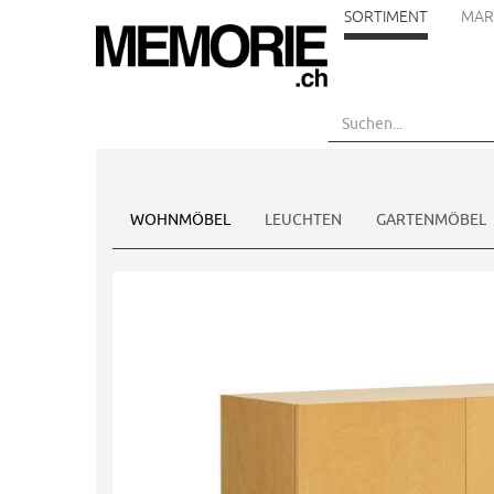
SORTIMENT
MAR
Skip
to
main
content
WOHNMÖBEL
LEUCHTEN
GARTENMÖBEL