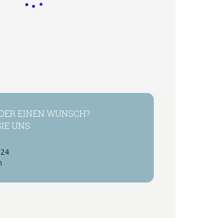
DER EINEN WUNSCH?
IE UNS
 24
h