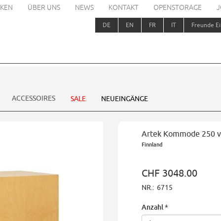
KEN
ÜBER UNS
NEWS
KONTAKT
OPENSTORAGE
J
DE
EN
FR
IT
Freunde Ei
ACCESSOIRES
SALE
NEUEINGÄNGE
Artek Kommode 250 vo
Finnland
CHF 3048.00
NR.:
6715
Anzahl
*