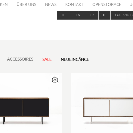
KEN
ÜBER UNS
NEWS
KONTAKT
OPENSTORAGE
J
DE
EN
FR
IT
Freunde Ei
ACCESSOIRES
SALE
NEUEINGÄNGE