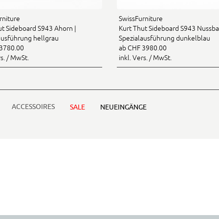
rniture
SwissFurniture
ut Sideboard S943 Ahorn |
Kurt Thut Sideboard S943 Nussb
ausführung hellgrau
Spezialausführung dunkelblau
3780.00
ab CHF 3980.00
rs. / MwSt.
inkl. Vers. / MwSt.
ACCESSOIRES
SALE
NEUEINGÄNGE