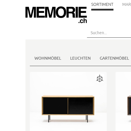
SORTIMENT
MAR
Skip
to
main
content
WOHNMÖBEL
LEUCHTEN
GARTENMÖBEL