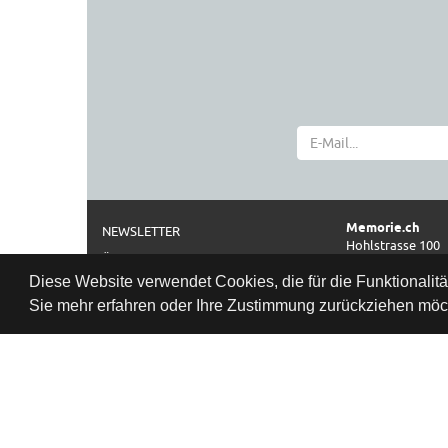
Memorie.ch
NEWSLETTER
Hohlstrasse 100
ÜBER UNS
CH-8004 Zürich
Diese Website verwendet Cookies, die für die Funktionalit
IMPRESSUM
Telefon
Sie mehr erfahren oder Ihre Zustimmung zurückziehen möch
0041 44 261 42 2
AGB
Öffnungszeiten
DATENSCHUTZ
Datenschutzbestimmung
Di–Fr: 11:00–18:3
Sa:
10:00–17:0
www.memorie.c
Wir nehmen uns ge