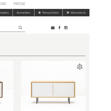
OBS
PRESSE
nladen
Anmelden
Wunschliste
Warenkorb