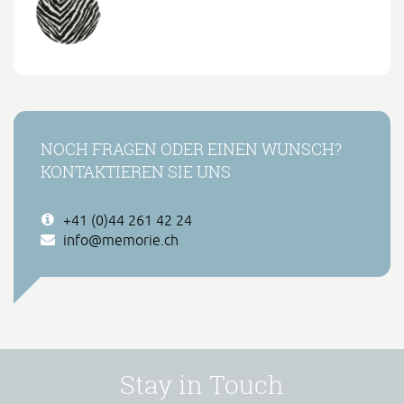
NOCH FRAGEN ODER EINEN WUNSCH?
KONTAKTIEREN SIE UNS
+41 (0)44 261 42 24
info@memorie.ch
Stay in Touch