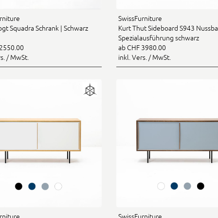
rniture
SwissFurniture
ogt Squadra Schrank | Schwarz
Kurt Thut Sideboard S943 Nussb
Spezialausführung schwarz
2550.00
ab CHF 3980.00
rs. / MwSt.
inkl. Vers. / MwSt.
rniture
SwissFurniture