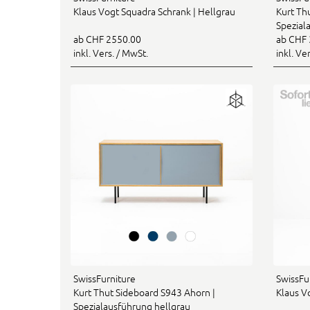
Klaus Vogt Squadra Schrank | Hellgrau
Kurt Th
Spezial
ab CHF 2550.00
ab CHF 
inkl. Vers. / MwSt.
inkl. Ve
SwissFurniture
SwissFu
Kurt Thut Sideboard S943 Ahorn |
Klaus V
Spezialausführung hellgrau