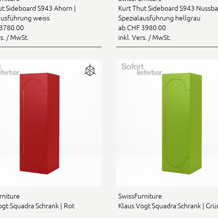
ut Sideboard S943 Ahorn |
Kurt Thut Sideboard S943 Nussb
ausführung weiss
Spezialausführung hellgrau
3780.00
ab CHF 3980.00
rs. / MwSt.
inkl. Vers. / MwSt.
rniture
SwissFurniture
ogt Squadra Schrank | Rot
Klaus Vogt Squadra Schrank | Grü