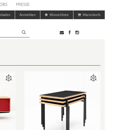
OBS
PRESSE
nladen
Anmelden
Wunschliste
Warenkorb