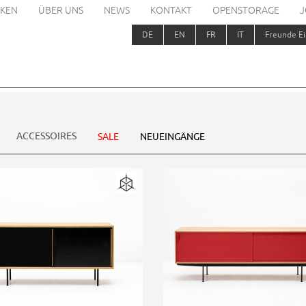
KEN
ÜBER UNS
NEWS
KONTAKT
OPENSTORAGE
J
DE
EN
FR
IT
Freunde Ei
ACCESSOIRES
SALE
NEUEINGÄNGE