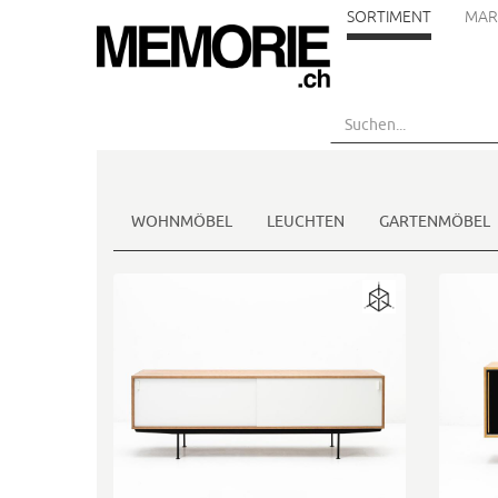
SORTIMENT
MAR
Skip
to
main
content
WOHNMÖBEL
LEUCHTEN
GARTENMÖBEL