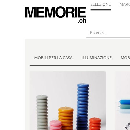
SELEZIONE
MARC
Vai
al
contenuto
principale
MOBILI PER LA CASA
ILLUMINAZIONE
MOBI