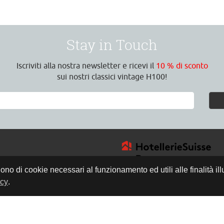
Stay in Touch
Iscriviti alla nostra newsletter e ricevi il
10 % di sconto
sui nostri classici vintage H100!
gono di cookie necessari al funzionamento ed utili alle finalità il
icy
.
4
a
8:30 Uhr
17:00 Uhr