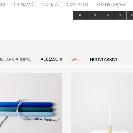
HI
CHI SIAMO
NOTIZIA
CONTATTO
OPENSTORAGE
DE
EN
FR
IT
I
LI DA GIARDINO
ACCESSORI
SALE
NUOVI ARRIVI