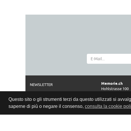
Memorie.ch
NEWSLETTER
Hohlstrasse 100
CHI SIAMO
CH-8004 Zürich
Questo sito o gli strumenti terzi da questo utilizzati si avval
NOTE LEGALI
Telefono
saperne di più o negare il consenso,
consulta la cookie pol
0041 44 261 42 2
CGV
Orari di apertur
PROTEZIONE DATI
Privacy Policy
Mar-Ven: 11:00–1
Sab:
10:00–