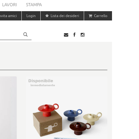
LAVORI
STAMPA
nvita amici
Login
Lista dei desideri
Carrello