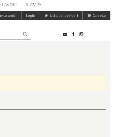
LAVORI
STAMPA
nvita amici
Login
Lista dei desideri
Carrello