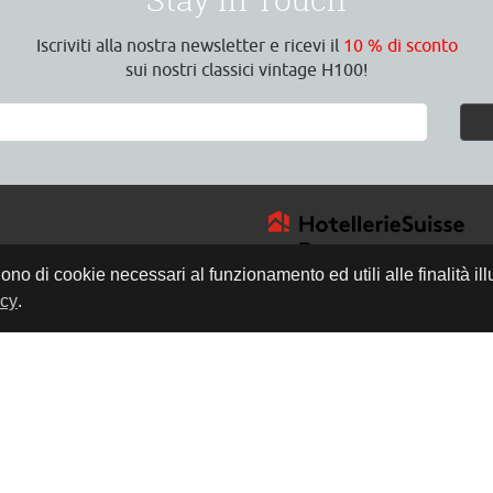
Iscriviti alla nostra newsletter e ricevi il
10 % di sconto
sui nostri classici vintage H100!
gono di cookie necessari al funzionamento ed utili alle finalità il
icy
.
4
a
8:30 Uhr
17:00 Uhr
h
edicare del tempo a
rsonalizzata in