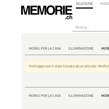
SELEZIONE
MARC
Vai
al
contenuto
principale
MOBILI PER LA CASA
ILLUMINAZIONE
MOBI
Purtroppo non è stato trovato alcun articolo. Verifichi
MOBILI PER LA CASA
ILLUMINAZIONE
MOBI