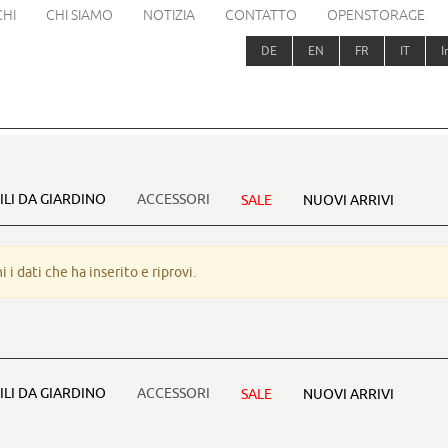
HI
CHI SIAMO
NOTIZIA
CONTATTO
OPENSTORAGE
DE
EN
FR
IT
I
LI DA GIARDINO
ACCESSORI
SALE
NUOVI ARRIVI
 i dati che ha inserito e riprovi.
LI DA GIARDINO
ACCESSORI
SALE
NUOVI ARRIVI